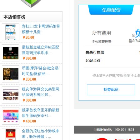
本店销售榜
彩虹5.1发卡网源码附带
模板十几套
￥20.00
最新版金融众筹hz匹配
激活码报单币排...
￥380.00
币圈/摩拜/链合/微交易/
时间盘/微信登...
￥350.00
租友伴游网交友类型网
站源码系统2019...
￥300.00
独家首发夺宝乐购最新
原生源码安卓+I...
￥430.00
全新的挖红包小游戏来
啦，吸粉神器，...