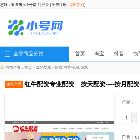
您好，欢迎来jk小号网！[
登录
|
免费注册
|
每日签到
]
全部商品分类
首页
淘宝
抖音
快
当前位置：
首页
>
源码交易
>
彩票/股票/金融/游戏
红牛配资专业配资—按天配资----按月配资
担保交易
价格：
+
-
已售：61