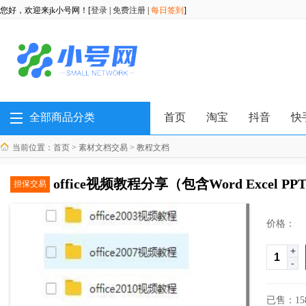
您好，欢迎来jk小号网！[
登录
|
免费注册
|
每日签到
]
全部商品分类
首页
淘宝
抖音
快
当前位置：
首页
>
素材文档交易
>
教程文档
office视频教程分享（包含Word Excel 
担保交易
价格：
+
-
已售：15