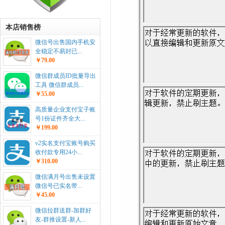
本店销售榜
微信号出售国内手机安
全稳定不易封已...
￥79.00
微信群成员ID批量导出
工具 微信群成员...
￥55.00
高质量企业支付宝子账
号1份证件齐全大...
￥199.00
v2实名支付宝账号购买
收付款专用24小...
￥310.00
微信满月号出售未设置
微信号已实名带...
￥45.00
微信拉群送群-加群好
友-群推设置-新人...