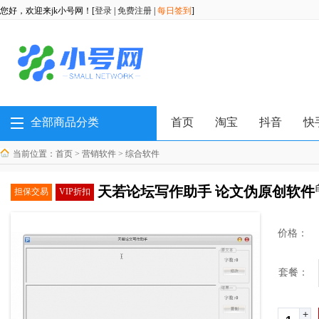
您好，欢迎来jk小号网！[
登录
|
免费注册
|
每日签到
]
全部商品分类
首页
淘宝
抖音
快
当前位置：
首页
>
营销软件
>
综合软件
天若论坛写作助手 论文伪原创软件
担保交易
VIP折扣
价格：
套餐：
+