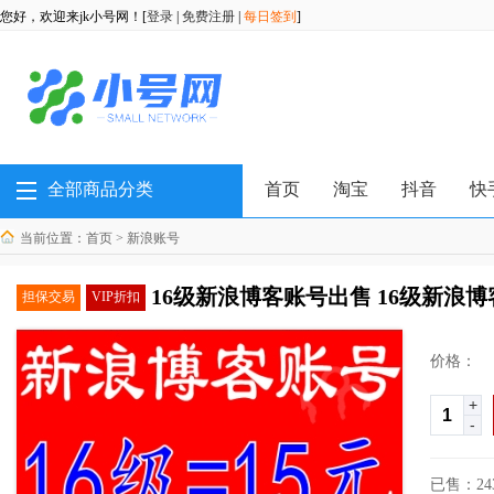
您好，欢迎来jk小号网！[
登录
|
免费注册
|
每日签到
]
全部商品分类
首页
淘宝
抖音
快
当前位置：
首页
>
新浪账号
16级新浪博客账号出售 16级新浪
担保交易
VIP折扣
价格：
+
-
已售：24