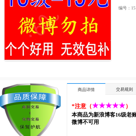
编号：1511
交易规则
商品详情
★
★
★
★
★
*
注意（
）
本商品为新浪博客16级老
微博不可用