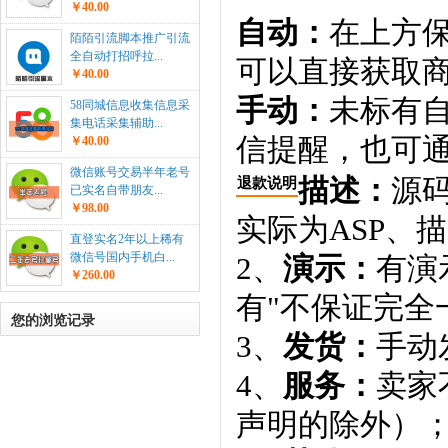
￥40.00
自动：
在上方
陌陌引流脚本推广引流
全自动打招呼拉...
可以直接获取
￥40.00
手动：
未标有
58同城信息收集信息采
集电话采集辅助...
信提醒，也可通
￥40.00
微信账号交易半年老号
描述：
源码
退款说明
已实名自带朋友...
￥98.00
实际为ASP、
直登实名2年以上稀有
微信号国内手机白...
2、
演示：
有演
￥260.00
有"不保证完全
您的浏览记录
3、
发货：
手动
4、
服务：
卖家
声明的除外）