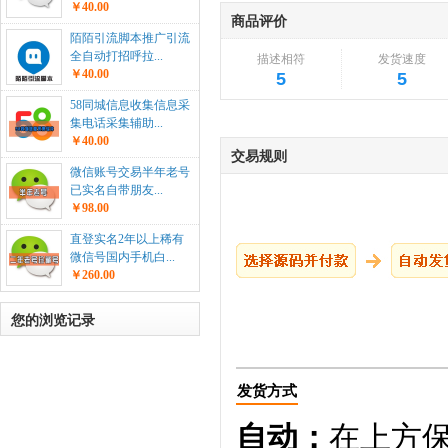
￥40.00
商品评价
陌陌引流脚本推广引流
全自动打招呼拉...
描述相符
发货速度
￥40.00
5
5
58同城信息收集信息采
集电话采集辅助...
￥40.00
交易规则
微信账号交易半年老号
已实名自带朋友...
￥98.00
直登实名2年以上稀有
微信号国内手机白...
￥260.00
您的浏览记录
发货方式
自动：
在上方