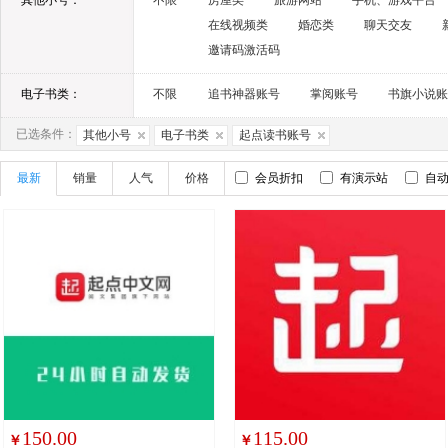
其他小号：
不限
房屋类
旅游网站
手机、游戏平台
在线视频类
婚恋类
聊天交友
邀请码激活码
电子书类：
不限
追书神器账号
掌阅账号
书旗小说账
已选条件：
其他小号
电子书类
起点读书账号
最新
销量
人气
价格
会员折扣
有演示站
自
150.00
115.00
￥
￥