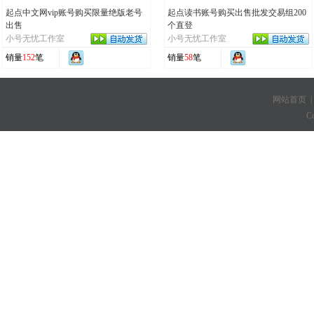
起点中文网vip账号购买限量绝版老号
起点读书账号购买出售批发交易组200
出售
个直登
小号无忧工作室
小号无忧工作室
销量
152
笔
销量
58
笔
网站首页
C