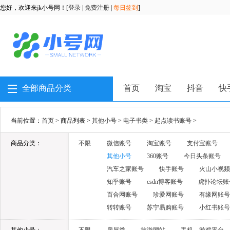
您好，欢迎来jk小号网！[
登录
|
免费注册
|
每日签到
]
全部商品分类
首页
淘宝
抖音
快
当前位置：
首页
> 商品列表 >
其他小号
>
电子书类
>
起点读书账号
>
商品分类：
不限
微信账号
淘宝账号
支付宝账号
其他小号
360账号
今日头条账号
汽车之家账号
快手账号
火山小视频
知乎账号
csdn博客账号
虎扑论坛账
百合网账号
珍爱网账号
有缘网账号
转转账号
苏宁易购账号
小红书账号