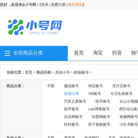
您好，欢迎来jk小号网！[
登录
|
免费注册
|
每日签到
]
全部商品分类
首页
淘宝
抖音
快
当前位置：
首页
> 商品列表 >
其他小号
>
邮箱账号
>
商品分类：
不限
微信账号
淘宝账号
支付宝账号
其他小号
360账号
今日头条账号
汽车之家账号
快手账号
火山小视频
知乎账号
csdn博客账号
虎扑论坛账
百合网账号
珍爱网账号
有缘网账号
转转账号
苏宁易购账号
小红书账号