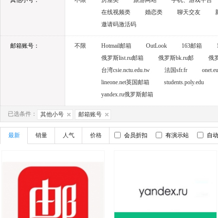
其他小号：
不限
房屋类
旅游网站
手机、游戏平台
在线视频类
婚恋类
聊天交友
邀请码激活码
邮箱账号：
不限
Hotmail邮箱
OutLook
163邮箱
俄罗斯list.ru邮箱
俄罗斯bk.ru邮
俄罗斯
台湾csie.nctu.edu.tw
法国sfr.fr
onet
lineone.net英国邮箱
students.poly.edu
yandex.ru俄罗斯邮箱
已选条件：
其他小号
邮箱账号
最新
销量
人气
价格
会员折扣
有演示站
自