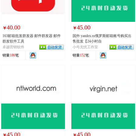
40.00
45.00
￥
￥
163邮箱批发群发器 邮件群发器 邮件
国外 yandex.ru俄罗斯邮箱账号购买出
群发软件工具
售批发【24小时自
卓越营销软件
小号无忧工作室
销量
186
笔
销量
152
笔
45.00
45.00
￥
￥