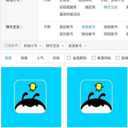
其他小号：
不限
房屋类
旅游网站
手机、游戏平台
在线视频类
婚恋类
聊天交友
邀请码激活码
聊天交友：
不限
易信账号
派派账号
脉脉账号
连信账号
微信账号
陌陌账号
已选条件：
其他小号
聊天交友
派派账号
最新
销量
人气
价格
会员折扣
有演示站
自