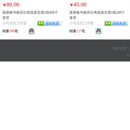
80.00
45.00
￥
￥
派派账号购买出售批发交易1组400个
派派账号购买出售批发交易1组200个
直登
直登
小号无忧工作室
小号无忧工作室
销量
166
笔
销量
127
笔
网站首页
C