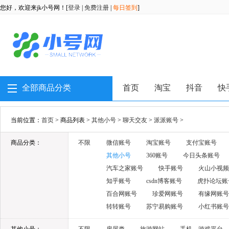
您好，欢迎来jk小号网！[
登录
|
免费注册
|
每日签到
]
全部商品分类
首页
淘宝
抖音
快
当前位置：
首页
> 商品列表 >
其他小号
>
聊天交友
>
派派账号
>
商品分类：
不限
微信账号
淘宝账号
支付宝账号
其他小号
360账号
今日头条账号
汽车之家账号
快手账号
火山小视频
知乎账号
csdn博客账号
虎扑论坛账
百合网账号
珍爱网账号
有缘网账号
转转账号
苏宁易购账号
小红书账号