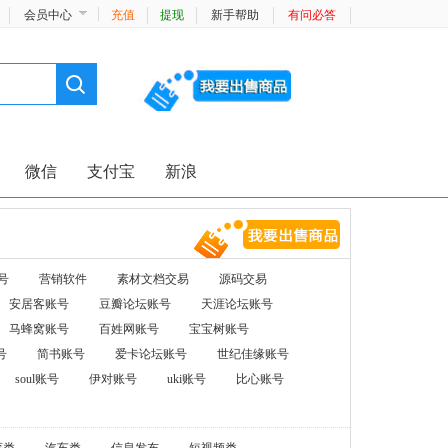
会员中心
充值
提现
新手帮助
有问必答
微信
支付宝
新浪
号
营销软件
素材文档交易
源码交易
安居客账号
豆瓣论坛账号
天涯论坛账号
马蜂窝账号
百姓网账号
宝宝树账号
号
简书账号
爱卡论坛账号
世纪佳缘账号
soul账号
伊对账号
uki账号
比心账号