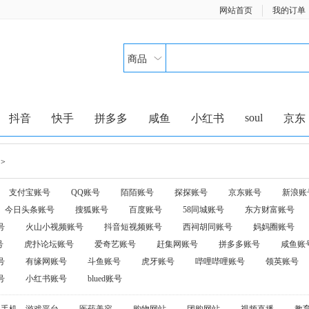
网站首页
我的订单
商品
soul
抖音
快手
拼多多
咸鱼
小红书
京东
>
支付宝账号
QQ账号
陌陌账号
探探账号
京东账号
新浪账
今日头条账号
搜狐账号
百度账号
58同城账号
东方财富账号
号
火山小视频账号
抖音短视频账号
西祠胡同账号
妈妈圈账号
号
虎扑论坛账号
爱奇艺账号
赶集网账号
拼多多账号
咸鱼账
号
有缘网账号
斗鱼账号
虎牙账号
哔哩哔哩账号
领英账号
号
小红书账号
blued账号