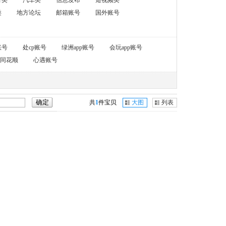
育类
汽车类
信息发布
短视频类
类
地方论坛
邮箱账号
国外账号
账号
处cp账号
绿洲app账号
会玩app账号
同花顺
心遇账号
共
1
件宝贝
大图
列表