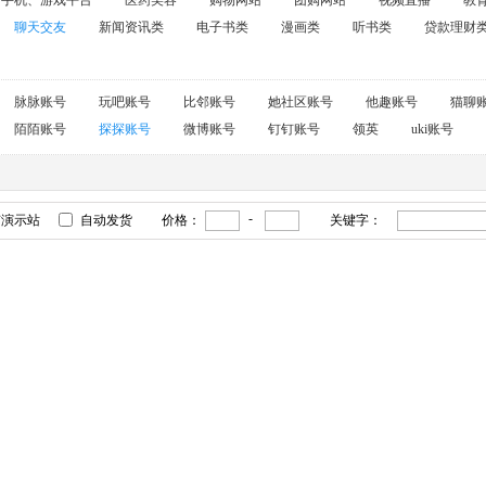
手机、游戏平台
医药美容
购物网站
团购网站
视频直播
教
聊天交友
新闻资讯类
电子书类
漫画类
听书类
贷款理财
脉脉账号
玩吧账号
比邻账号
她社区账号
他趣账号
猫聊
陌陌账号
探探账号
微博账号
钉钉账号
领英
uki账号
-
有演示站
自动发货
价格：
关键字：