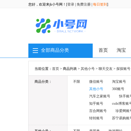
您好，欢迎来jk小号网！[
登录
|
免费注册
|
每日签到
]
全部商品分类
首页
淘宝
当前位置：
首页
> 商品列表 >
其他小号
>
聊天交友
>
探探账号
商品分类：
不限
微信账号
淘宝账号
其他小号
360账号
汽车之家账号
快手账
知乎账号
csdn博客账
百合网账号
珍爱网账
转转账号
苏宁易购账