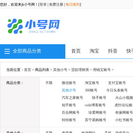
您好，欢迎来jk小号网！[
登录
|
免费注册
|
每日签到
]
全部商品分类
首页
淘宝
抖音
快
当前位置：
首页
> 商品列表 >
其他小号
>
贷款理财类
>
用钱宝账号
>
商品分类：
不限
微信账号
淘宝账号
支付宝账号
其他小号
360账号
今日头条账号
汽车之家账号
快手账号
火山小视频
知乎账号
csdn博客账号
虎扑论坛账
百合网账号
珍爱网账号
有缘网账号
转转账号
苏宁易购账号
小红书账号