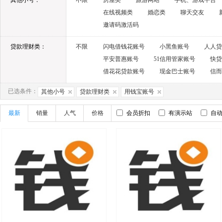
其他小号：
不限
房屋类
旅游网站
手机、游戏平台
在线视频类
婚恋类
聊天交友
邀请码激活码
贷款理财类：
不限
闪电借钱花账号
小黑鱼账号
人人贷
平安普惠账号
51信用管家账号
快贷
借花花贷款账号
现金巴士账号
信而
已选条件：
其他小号
贷款理财类
用钱宝账号
最新
销量
人气
价格
会员折扣
有演示站
自