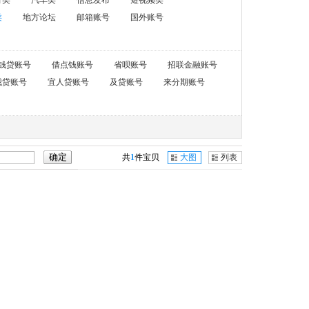
育类
汽车类
信息发布
短视频类
类
地方论坛
邮箱账号
国外账号
钱贷账号
借点钱账号
省呗账号
招联金融账号
我贷账号
宜人贷账号
及贷账号
来分期账号
共
1
件宝贝
大图
列表