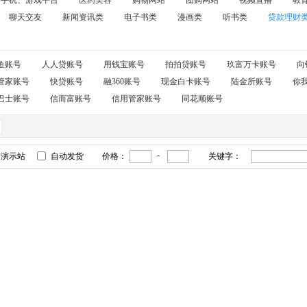
手机、游戏平台
医药美容
购物网站
团购网站
视频直播
教
聊天交友
新闻资讯类
电子书类
漫画类
听书类
贷款理财
鱼账号
人人贷账号
用钱宝账号
拍拍贷账号
玖富万卡账号
向
用管家账号
快贷账号
融360账号
现金白卡账号
陆金所账号
你
巴士账号
信而富账号
信用管家账号
同花顺账号
-
有演示站
自动发货
价格：
关键字：