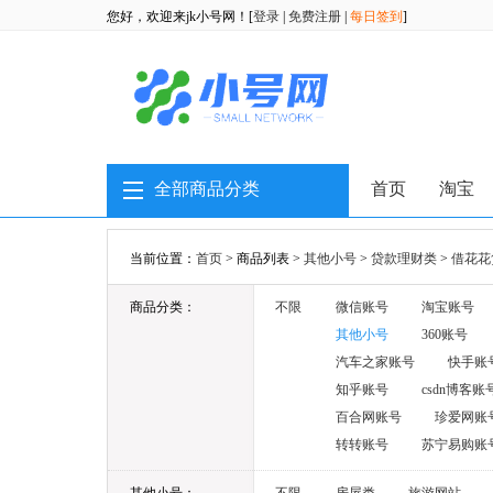
您好，欢迎来jk小号网！[
登录
|
免费注册
|
每日签到
]
全部商品分类
首页
淘宝
当前位置：
首页
> 商品列表 >
其他小号
>
贷款理财类
>
借花花
商品分类：
不限
微信账号
淘宝账号
其他小号
360账号
汽车之家账号
快手账
知乎账号
csdn博客账
百合网账号
珍爱网账
转转账号
苏宁易购账