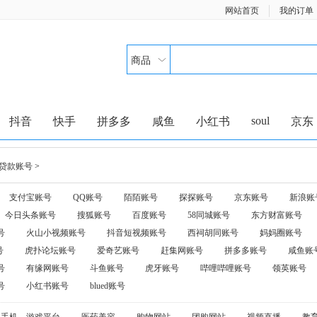
网站首页
我的订单
商品
soul
抖音
快手
拼多多
咸鱼
小红书
京东
贷款账号
>
支付宝账号
QQ账号
陌陌账号
探探账号
京东账号
新浪账
今日头条账号
搜狐账号
百度账号
58同城账号
东方财富账号
号
火山小视频账号
抖音短视频账号
西祠胡同账号
妈妈圈账号
号
虎扑论坛账号
爱奇艺账号
赶集网账号
拼多多账号
咸鱼账
号
有缘网账号
斗鱼账号
虎牙账号
哔哩哔哩账号
领英账号
号
小红书账号
blued账号