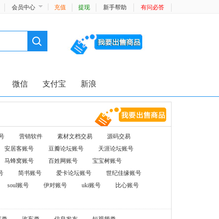
会员中心
充值
提现
新手帮助
有问必答
微信
支付宝
新浪
号
营销软件
素材文档交易
源码交易
安居客账号
豆瓣论坛账号
天涯论坛账号
马蜂窝账号
百姓网账号
宝宝树账号
号
简书账号
爱卡论坛账号
世纪佳缘账号
soul账号
伊对账号
uki账号
比心账号