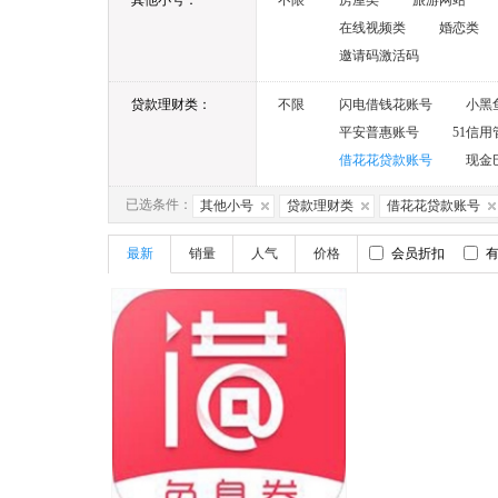
其他小号：
不限
房屋类
旅游网站
在线视频类
婚恋类
邀请码激活码
贷款理财类：
不限
闪电借钱花账号
小黑
平安普惠账号
51信
借花花贷款账号
现金
已选条件：
其他小号
贷款理财类
借花花贷款账号
最新
销量
人气
价格
会员折扣