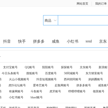
网站首页
我的订单
商品
soul
抖音
快手
拼多多
咸鱼
小红书
京东
>
支付宝账号
QQ账号
陌陌账号
探探账号
京东账号
新浪账
今日头条账号
搜狐账号
百度账号
58同城账号
东方财富账号
号
火山小视频账号
抖音短视频账号
西祠胡同账号
妈妈圈账号
号
虎扑论坛账号
爱奇艺账号
赶集网账号
拼多多账号
咸鱼账
号
有缘网账号
斗鱼账号
虎牙账号
哔哩哔哩账号
领英账号
号
小红书账号
blued账号