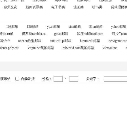
手机、游戏平台
医药美容
购物网站
团购网站
视频直播
教
聊天交友
新闻资讯类
电子书类
漫画类
听书类
贷款理财
163邮箱
126邮箱
yeah邮箱
sina邮箱
21cn邮箱
yahoo邮箱
bk.ru邮
俄罗斯rambler.ru
gmail邮箱
印度rediffmail.com
阿拉伯eim.
sfr.fr
onet.eu欧盟邮箱
amu.edu.pl邮箱
hiram.edu邮箱
netvigator
udents.poly.edu
virgin.net英国邮箱
ntlworld.com英国邮箱
vfemail.net
-
有演示站
自动发货
价格：
关键字：