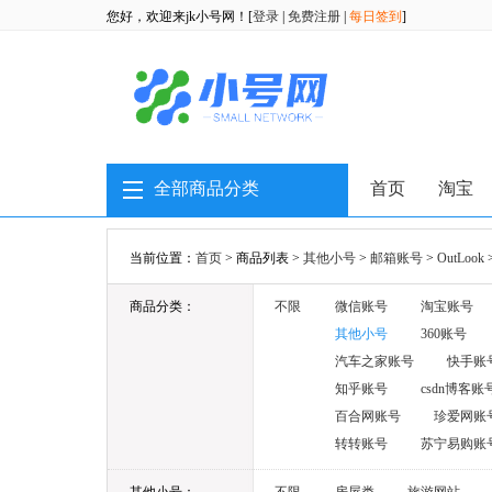
您好，欢迎来jk小号网！[
登录
|
免费注册
|
每日签到
]
全部商品分类
首页
淘宝
当前位置：
首页
> 商品列表 >
其他小号
>
邮箱账号
>
OutLook
商品分类：
不限
微信账号
淘宝账号
其他小号
360账号
汽车之家账号
快手账
知乎账号
csdn博客账
百合网账号
珍爱网账
转转账号
苏宁易购账