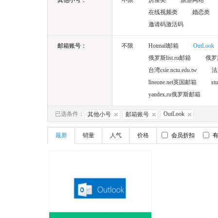
其他小号：
不限
房屋类
旅游网站
在线视频类
婚恋类
邀请码激活码
邮箱账号：
不限
Hotmail邮箱
OutLook
俄罗斯list.ru邮箱
俄罗斯
台湾csie.nctu.edu.tw
法国
lineone.net英国邮箱
st
yandex.ru俄罗斯邮箱
已选条件：
OutLook
其他小号
邮箱账号
最新
销量
人气
价格
会员折扣