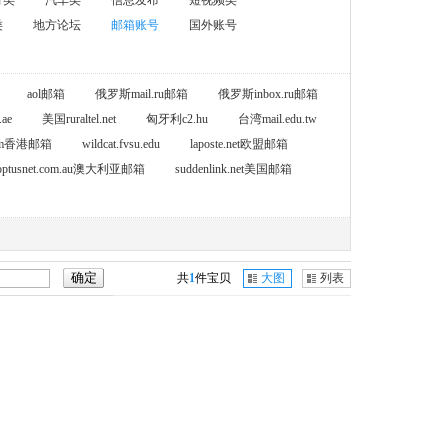
育类
汽车类
信息发布
短视频类
类
地方论坛
邮箱账号
国外账号
aol邮箱
俄罗斯mail.ru邮箱
俄罗斯inbox.ru邮箱
ae
美国ruraltel.net
匈牙利c2.hu
台湾mail.edu.tw
.com香港邮箱
wildcat.fvsu.edu
laposte.net欧盟邮箱
optusnet.com.au澳大利亚邮箱
suddenlink.net美国邮箱
共
1
件宝贝
大图
列表