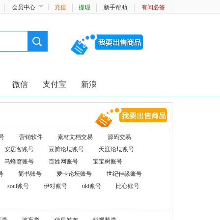
会员中心
充值
提现
新手帮助
有问必答
微信
支付宝
新浪
号
营销软件
素材文档交易
源码交易
安居客账号
豆瓣论坛账号
天涯论坛账号
马蜂窝账号
百姓网账号
宝宝树账号
号
简书账号
爱卡论坛账号
世纪佳缘账号
soul账号
伊对账号
uki账号
比心账号