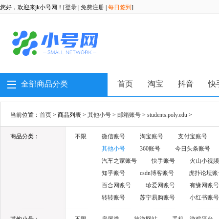
您好，欢迎来jk小号网！[
登录
|
免费注册
|
每日签到
]
全部商品分类
首页
淘宝
抖音
快
当前位置：
首页
> 商品列表 >
其他小号
>
邮箱账号
>
students.poly.edu
>
商品分类：
不限
微信账号
淘宝账号
支付宝账号
其他小号
360账号
今日头条账号
汽车之家账号
快手账号
火山小视频
知乎账号
csdn博客账号
虎扑论坛账
百合网账号
珍爱网账号
有缘网账号
转转账号
苏宁易购账号
小红书账号