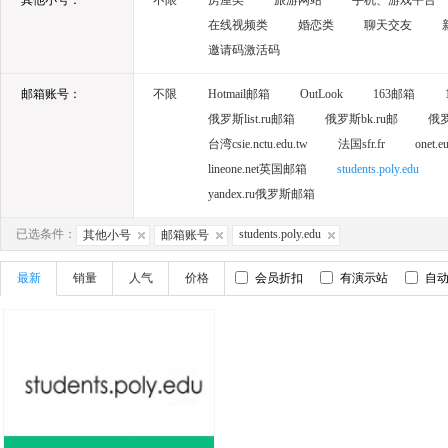
其他小号：
不限
房屋类
旅游网站
手机、游戏平台
在线视频类
婚恋类
聊天交友
邀请码激活码
邮箱账号：
不限
Hotmail邮箱
OutLook
163邮箱
俄罗斯list.ru邮箱
俄罗斯bk.ru邮
俄罗斯
台湾csie.nctu.edu.tw
法国sfr.fr
onet
lineone.net英国邮箱
students.poly.edu
yandex.ru俄罗斯邮箱
已选条件：
students.poly.edu
其他小号
邮箱账号
最新
销量
人气
价格
会员折扣
有演示站
自