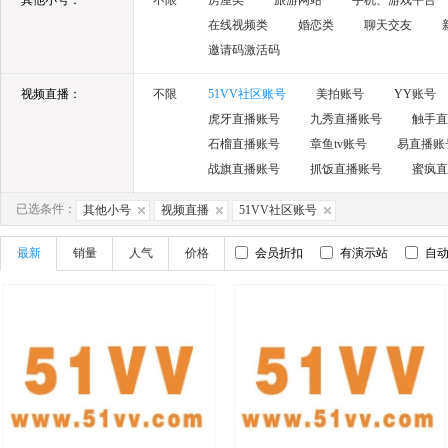
其他小号：
不限
房屋类
旅游网站
手机、游戏平台
在线视频类
婚恋类
聊天交友
邀请码激活码
视频直播：
不限
51VV社区账号
美拍账号
YY账号
虎牙直播账号
九秀直播账号
触手直
石榴直播账号
章鱼tv账号
易直播账
战旗直播账号
抓饭直播账号
蜜疯直
已选条件：
其他小号
视频直播
51VV社区账号
最新
销量
人气
价格
会员折扣
有演示站
自