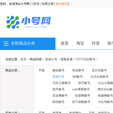
您好，欢迎来jk小号网！[
登录
|
免费注册
|
每日签到
]
全部商品分类
首页
淘宝
抖音
快
当前位置：
首页
> 商品列表 >
其他小号
>
视频直播
>
51VV社区账号
>
商品分类：
不限
微信账号
淘宝账号
支付宝账号
其他小号
360账号
今日头条账号
汽车之家账号
快手账号
火山小视频
知乎账号
csdn博客账号
虎扑论坛账
百合网账号
珍爱网账号
有缘网账号
转转账号
苏宁易购账号
小红书账号