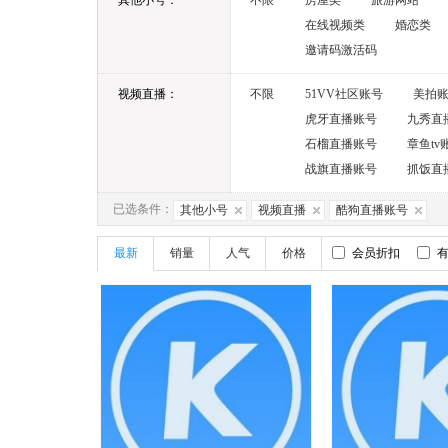
其他小号：
不限
房屋类
旅游网站
在线视频类
婚恋类
邀请码激活码
视频直播：
不限
51VV社区账号
美拍
虎牙直播账号
九秀直
石榴直播账号
章鱼tv
战旗直播账号
抓饭直
已选条件：
其他小号
视频直播
酷狗直播账号
最新
销量
人气
价格
会员折扣