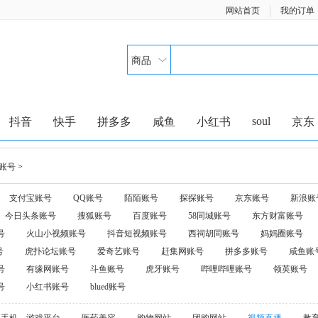
网站首页
我的订单
商品
soul
抖音
快手
拼多多
咸鱼
小红书
京东
账号
>
支付宝账号
QQ账号
陌陌账号
探探账号
京东账号
新浪账
今日头条账号
搜狐账号
百度账号
58同城账号
东方财富账号
号
火山小视频账号
抖音短视频账号
西祠胡同账号
妈妈圈账号
号
虎扑论坛账号
爱奇艺账号
赶集网账号
拼多多账号
咸鱼账
号
有缘网账号
斗鱼账号
虎牙账号
哔哩哔哩账号
领英账号
号
小红书账号
blued账号