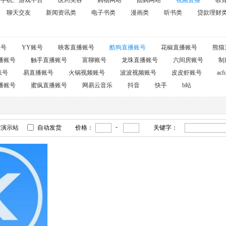
手机、游戏平台
医药美容
购物网站
团购网站
视频直播
教
聊天交友
新闻资讯类
电子书类
漫画类
听书类
贷款理财
账号
YY账号
映客直播账号
酷狗直播账号
花椒直播账号
熊猫
播账号
触手直播账号
富聊账号
龙珠直播账号
六间房账号
制
账号
易直播账号
火锅视频账号
波波视频账号
皮皮虾账号
a
播账号
蜜疯直播账号
网易云音乐
抖音
快手
b站
-
有演示站
自动发货
价格：
关键字：