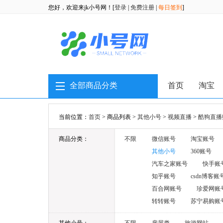
您好，欢迎来jk小号网！[
登录
|
免费注册
|
每日签到
]
全部商品分类
首页
淘宝
当前位置：
首页
> 商品列表 >
其他小号
>
视频直播
>
酷狗直播
商品分类：
不限
微信账号
淘宝账号
其他小号
360账号
汽车之家账号
快手账
知乎账号
csdn博客账
百合网账号
珍爱网账
转转账号
苏宁易购账