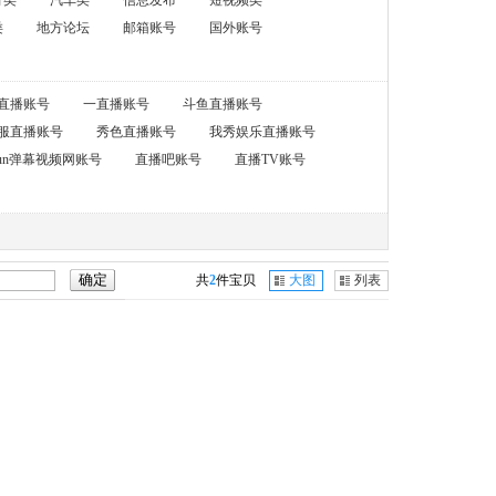
育类
汽车类
信息发布
短视频类
类
地方论坛
邮箱账号
国外账号
直播账号
一直播账号
斗鱼直播账号
服直播账号
秀色直播账号
我秀娱乐直播账号
cfun弹幕视频网账号
直播吧账号
直播TV账号
共
2
件宝贝
大图
列表