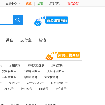
会员中心
充值
提现
新手帮助
有问必答
微信
支付宝
新浪
号
营销软件
素材文档交易
源码交易
安居客账号
豆瓣论坛账号
天涯论坛账号
马蜂窝账号
百姓网账号
宝宝树账号
号
简书账号
爱卡论坛账号
世纪佳缘账号
soul账号
伊对账号
uki账号
比心账号