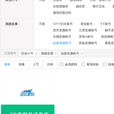
其他小号：
不限
房屋类
旅游网站
手机、游戏平台
在线视频类
婚恋类
聊天交友
邀请码激活码
视频直播：
不限
51VV社区账号
美拍账号
YY账号
虎牙直播账号
九秀直播账号
触手直
石榴直播账号
章鱼tv账号
易直播账
战旗直播账号
抓饭直播账号
蜜疯直
已选条件：
其他小号
视频直播
战旗直播账号
最新
销量
人气
价格
会员折扣
有演示站
自