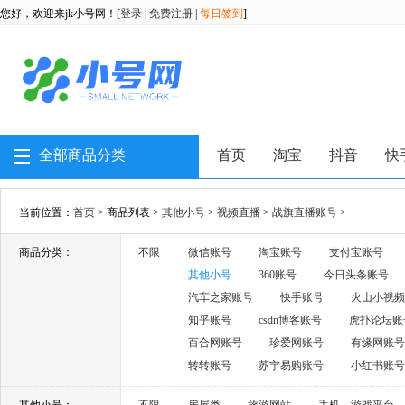
您好，欢迎来jk小号网！[
登录
|
免费注册
|
每日签到
]
全部商品分类
首页
淘宝
抖音
快
当前位置：
首页
> 商品列表 >
其他小号
>
视频直播
>
战旗直播账号
>
商品分类：
不限
微信账号
淘宝账号
支付宝账号
其他小号
360账号
今日头条账号
汽车之家账号
快手账号
火山小视频
知乎账号
csdn博客账号
虎扑论坛账
百合网账号
珍爱网账号
有缘网账号
转转账号
苏宁易购账号
小红书账号