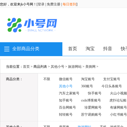
您好，欢迎来jk小号网！[
登录
|
免费注册
|
每日签到
]
全部商品分类
首页
淘宝
抖音
快
当前位置：
首页
> 商品列表 >
其他小号
>
旅游网站
>
美骑网
>
商品分类：
不限
微信账号
淘宝账号
支付宝账号
其他小号
360账号
今日头条账号
汽车之家账号
快手账号
火山小视频
知乎账号
csdn博客账号
虎扑论坛账
百合网账号
珍爱网账号
有缘网账号
转转账号
苏宁易购账号
小红书账号