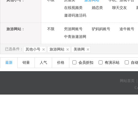
其他小号：
不限
房屋类
旅游网站
手机、游戏平台
在线视频类
婚恋类
聊天交友
邀请码激活码
旅游网站：
不限
穷游网账号
驴妈妈账号
途牛账号
中青旅遨游网
已选条件：
其他小号
旅游网站
美骑网
最新
销量
人气
价格
会员折扣
有演示站
自
网站首页
C