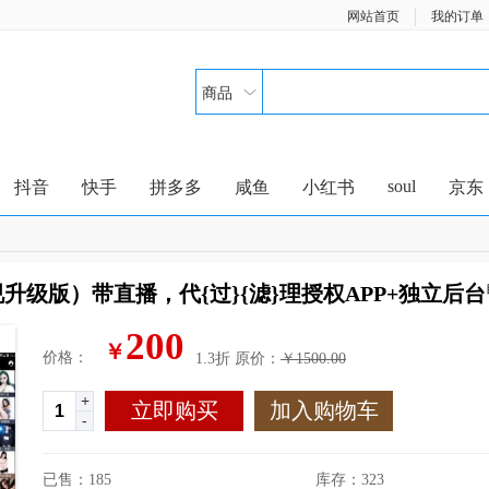
网站首页
我的订单
商品
soul
抖音
快手
拼多多
咸鱼
小红书
京东
升级版）带直播，代{过}{滤}理授权APP+独立后台
200
￥
价格：
1.3折
原价：
￥1500.00
+
立即购买
加入购物车
-
已售：185
库存：
323