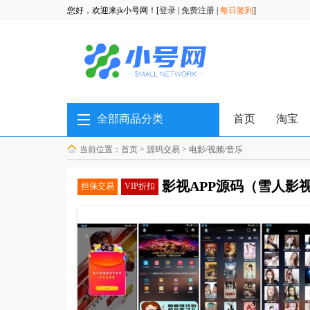
您好，欢迎来jk小号网！[
登录
|
免费注册
|
每日签到
]
全部商品分类
首页
淘宝
当前位置：
首页
>
源码交易
>
电影/视频/音乐
影视APP源码（雪人影视
担保交易
VIP折扣