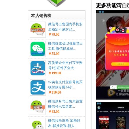
更多功能请自己体
本店销售榜
微信号出售国内手机安
全稳定不易封已...
￥79.00
微信群成员ID批量导出
工具 微信群成员...
￥55.00
高质量企业支付宝子账
号1份证件齐全大...
￥199.00
v2实名支付宝账号购买
收付款专用24小...
￥310.00
微信满月号出售未设置
微信号已实名带...
￥45.00
微信拉群送群-加群好
友-群推设置-新人...