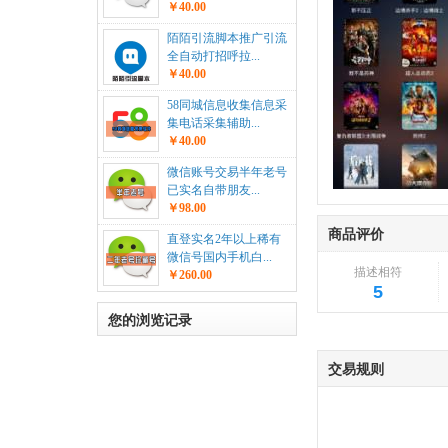
￥40.00
陌陌引流脚本推广引流
全自动打招呼拉...
￥40.00
58同城信息收集信息采
集电话采集辅助...
￥40.00
微信账号交易半年老号
已实名自带朋友...
￥98.00
商品评价
直登实名2年以上稀有
微信号国内手机白...
描述相符
￥260.00
5
您的浏览记录
交易规则