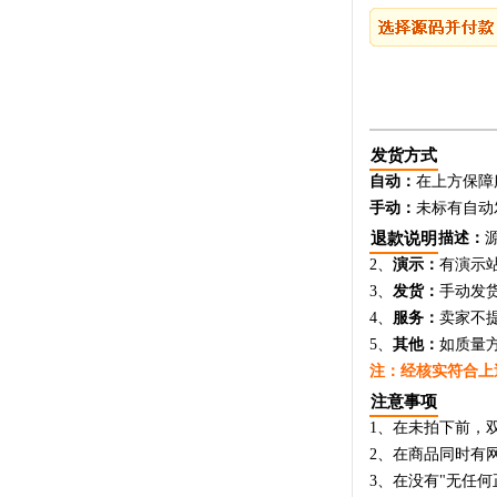
发货方式
自动：
在上方保障
手动：
未标有自动
退款说明
描述：
2、
演示：
有演示
3、
发货：
手动发
4、
服务：
卖家不
5、
其他：
如质量
注：经核实符合上
注意事项
1、在未拍下前，
2、在商品同时有
3、在没有"无任