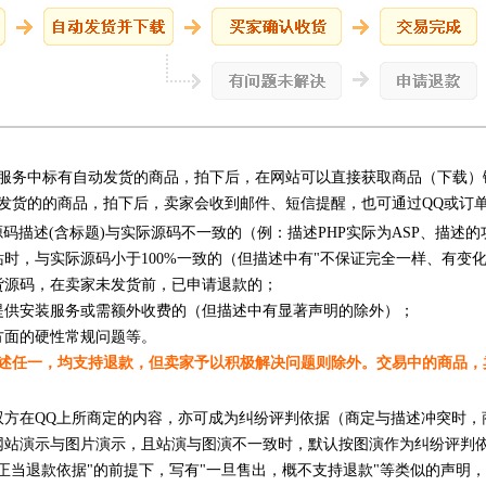
服务中标有自动发货的商品，拍下后，在网站可以直接获取商品（下载）
发货的的商品，拍下后，卖家会收到邮件、短信提醒，也可通过QQ或订
源码描述(含标题)与实际源码不一致的（例：描述PHP实际为ASP、描述
站时，与实际源码小于100%一致的（但描述中有"不保证完全一样、有变
货源码，在卖家未发货前，已申请退款的；
提供安装服务或需额外收费的（但描述中有显著声明的除外）；
方面的硬性常规问题等。
述任一，均支持退款，但卖家予以积极解决问题则除外。交易中的商品，
双方在QQ上所商定的内容，亦可成为纠纷评判依据（商定与描述冲突时，
网站演示与图片演示，且站演与图演不一致时，默认按图演作为纠纷评判
何正当退款依据"的前提下，写有"一旦售出，概不支持退款"等类似的声明