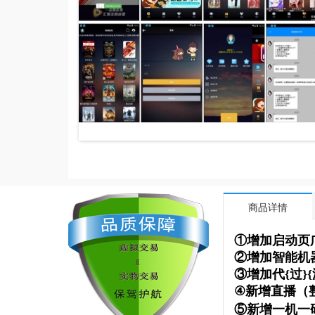
商品详情
①增加启动页
②增加智能机
③增加代{过}
④新增直播（
⑤新增一机一