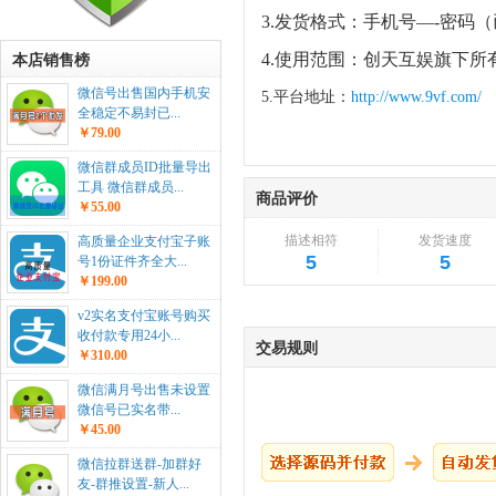
3.发货格式：手机号—-密码
4.使用范围：创天互娱旗下所
本店销售榜
微信号出售国内手机安
5.平台地址：
http://www.9vf.com/
全稳定不易封已...
￥79.00
微信群成员ID批量导出
工具 微信群成员...
商品评价
￥55.00
描述相符
发货速度
高质量企业支付宝子账
5
5
号1份证件齐全大...
￥199.00
v2实名支付宝账号购买
收付款专用24小...
交易规则
￥310.00
微信满月号出售未设置
微信号已实名带...
￥45.00
微信拉群送群-加群好
友-群推设置-新人...