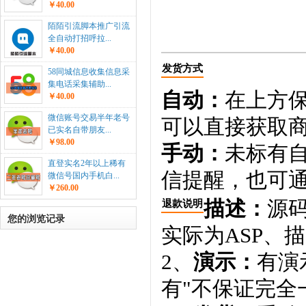
￥40.00
陌陌引流脚本推广引流
全自动打招呼拉...
￥40.00
发货方式
58同城信息收集信息采
集电话采集辅助...
自动：
在上方
￥40.00
微信账号交易半年老号
可以直接获取
已实名自带朋友...
￥98.00
手动：
未标有
直登实名2年以上稀有
信提醒，也可通
微信号国内手机白...
￥260.00
描述：
源码
退款说明
您的浏览记录
实际为ASP、
2、
演示：
有演
有"不保证完全