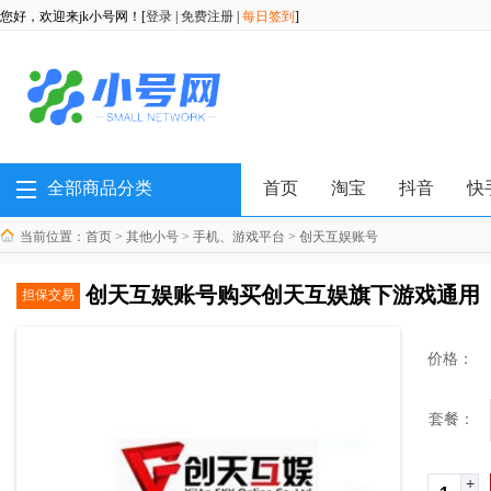
您好，欢迎来jk小号网！[
登录
|
免费注册
|
每日签到
]
全部商品分类
首页
淘宝
抖音
快
当前位置：
首页
>
其他小号
>
手机、游戏平台
>
创天互娱账号
创天互娱账号购买创天互娱旗下游戏通用【
担保交易
价格：
套餐：
+